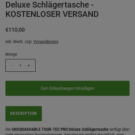
Deluxe Schlägertasche -
KOSTENLOSER VERSAND
€110,00
inkl. MwSt. zzgl.
Versandkosten
Menge
-
+
DESCRIPTION
Die
UNSQUASHABLE TOUR-TEC PRO Deluxe-Schlägertasche
verfügt über
viele einzigartige Designelemente, darunter ein großes Hauptfach, zwei