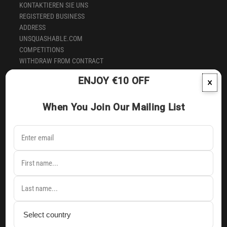
KONTAKTIEREN SIE UNS
REGISTERED BUSINESS
ADDRESS
UNSQUASHABLE.COM
COMPETITIONS
WITHDRAW FROM CONTRACT
HERE
ENJOY €10 OFF
×
SUBSCRIBE TO OUR NEWSLETTER
When You Join Our Mailing List
Signup to our newsletter to receive latest news & earliest
notification of exclusive products & offers direct into your inbox.
Deutsch
Andorra (EUR €)