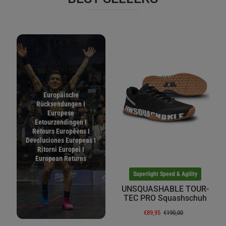
Europäische
Rücksendungen I
Europese
Eetourzendingen I
Retours Européens I
Devoluciones Europeas I
Ritorni Europei I
European Returns
Superlight Speed & Agility
UNSQUASHABLE TOUR-
TEC PRO Squashschuh
€89,95
€190,00